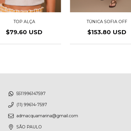
TOP ALÇA
TÚNICA SOFIA OFF
$79.60 USD
$153.80 USD
5511996147597
(11) 99614-7597
admacquamarina@gmail.com
SÃO PAULO