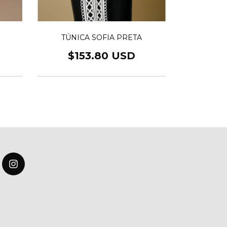
CAMISA
TÚNICA SOFIA PRETA
$153.80 USD
$139.60 U