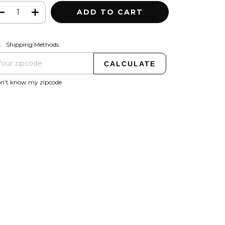
CHANGE ZIPCODE
pping for zipcode:
Shipping Methods
CALCULATE
on't know my zipcode