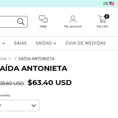
0
Help
My account
My cart
S
SAIAS
SAÍDAS
GUIA DE MEDIDAS
ome
>
>
SAÍDA ANTONIETA
AÍDA ANTONIETA
$63.40 USD
105.60 USD
manho