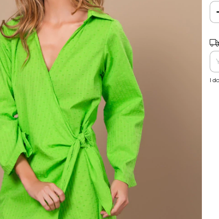
Shi
I d