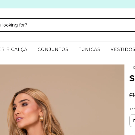
R E CALÇA
CONJUNTOS
TÚNICAS
VESTIDO
H
S
$
Ta