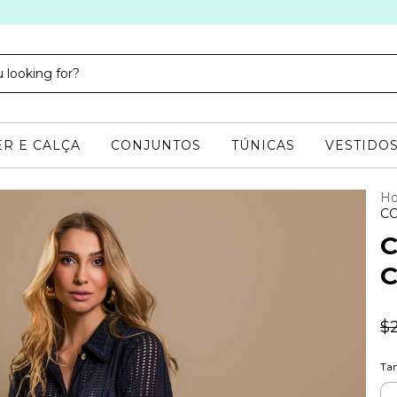
R E CALÇA
CONJUNTOS
TÚNICAS
VESTIDO
H
CO
$
Ta