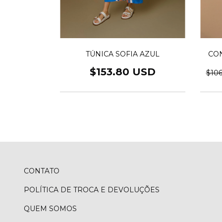
TÚNICA SOFIA AZUL
RIA
CON
$153.80 USD
4.00 USD
$10
CONTATO
POLÍTICA DE TROCA E DEVOLUÇÕES
QUEM SOMOS