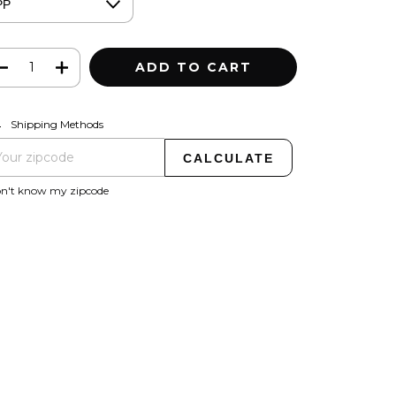
CHANGE ZIPCODE
pping for zipcode:
Shipping Methods
CALCULATE
on't know my zipcode