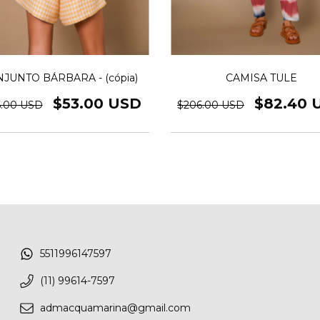
JUNTO BÁRBARA - (cópia)
CAMISA TULE
$53.00 USD
$82.40 
6.00 USD
$206.00 USD
5511996147597
(11) 99614-7597
admacquamarina@gmail.com