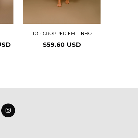
TOP CROPPED EM LINHO
CONJUNT
$59.60 USD
USD
$206.00 U