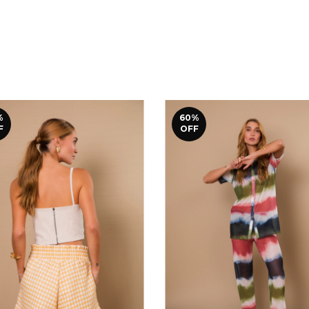
%
60
%
F
OFF