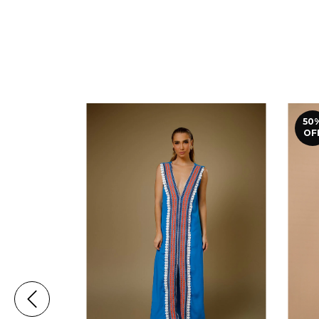
50
OF