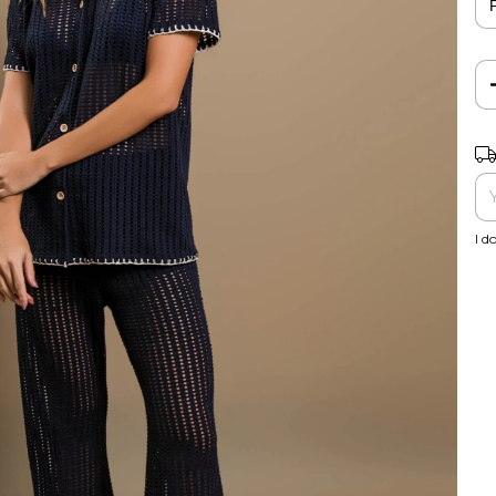
Shi
I d