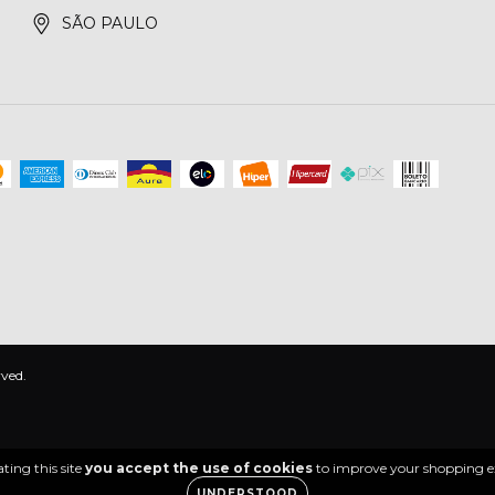
SÃO PAULO
ved.
ting this site
you accept the use of cookies
to improve your shopping e
UNDERSTOOD