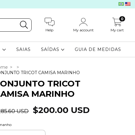
0
Help
My account
My cart
S
SAIAS
SAÍDAS
GUIA DE MEDIDAS
ome
>
>
NJUNTO TRICOT CAMISA MARINHO
CONJUNTO TRICOT
CAMISA MARINHO
$200.00 USD
285.60 USD
manho