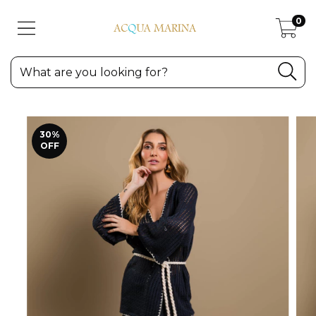
0
30
%
OFF