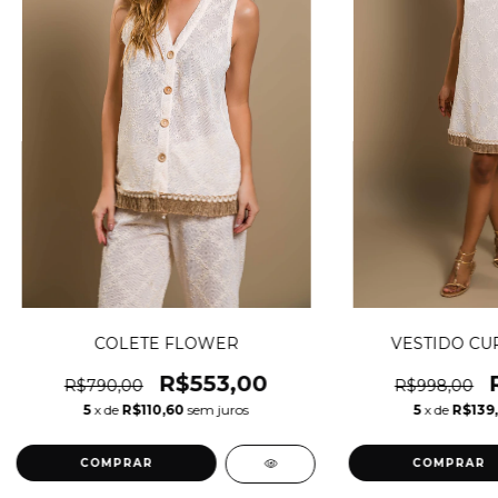
COLETE FLOWER
VESTIDO CU
R$553,00
R$790,00
R$998,00
5
x de
R$110,60
sem juros
5
x de
R$139
COMPRAR
COMPRAR