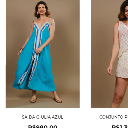
SAÍDA GIULIA AZUL
CONJUNTO P
R$980,00
R$1.3