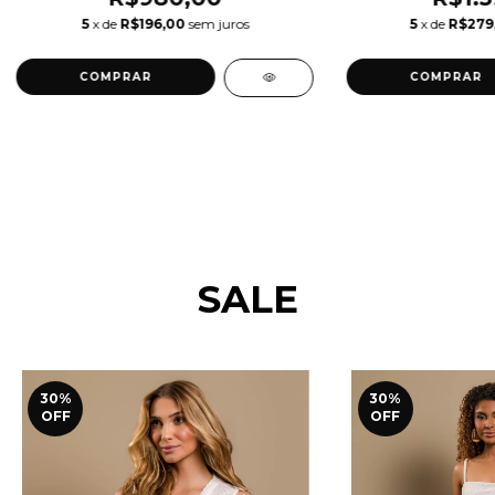
5
x de
R$196,00
sem juros
5
x de
R$279
COMPRAR
COMPRAR
SALE
30
%
30
%
OFF
OFF