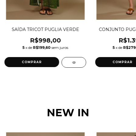
SAÍDA TRICOT PUGLIA VERDE
CONJUNTO PUGL
R$998,00
R$1.3
5
x de
R$199,60
sem juros
5
x de
R$279
COMPRAR
COMPRAR
NEW IN