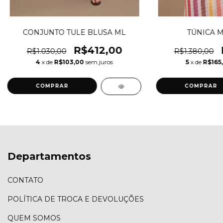
CONJUNTO TULE BLUSA ML
TÚNICA 
R$412,00
R$1.030,00
R$1.380,00
4
x de
R$103,00
sem juros
5
x de
R$165
COMPRAR
COMPRAR
Departamentos
CONTATO
POLÍTICA DE TROCA E DEVOLUÇÕES
QUEM SOMOS