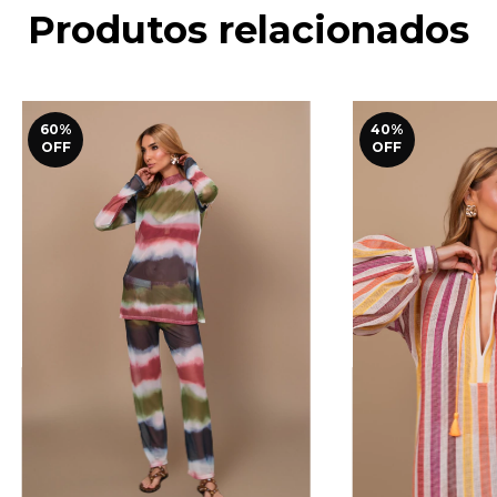
Produtos relacionados
60
%
40
%
OFF
OFF