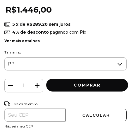
R$1.446,00
5
x de
R$289,20
sem juros
4% de desconto
pagando com Pix
Ver mais detalhes
Tamanho
ALTERAR CEP
Entregas para o CEP:
Meios de envio
CALCULAR
Não sei meu CEP