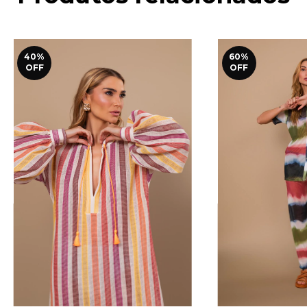
40
%
60
%
OFF
OFF