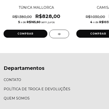
TÚNICA MALLORCA
CAMIS
R$828,00
R$1.380,00
R$1.030,00
5
x de
R$165,60
sem juros
4
x de
R$103
COMPRAR
COMPRAR
Departamentos
CONTATO
POLÍTICA DE TROCA E DEVOLUÇÕES
QUEM SOMOS