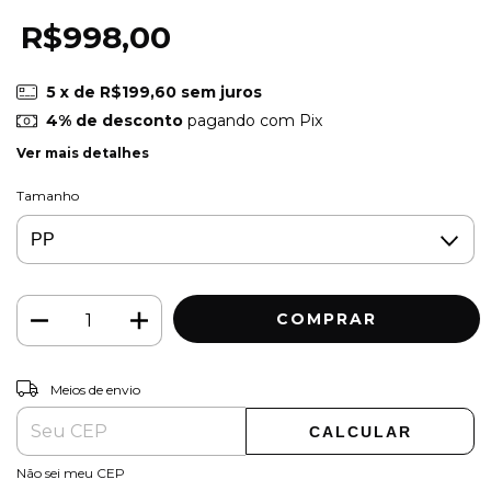
R$998,00
5
x de
R$199,60
sem juros
4% de desconto
pagando com Pix
Ver mais detalhes
Tamanho
ALTERAR CEP
Entregas para o CEP:
Meios de envio
CALCULAR
Não sei meu CEP