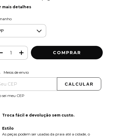
r mais detalhes
manho
ALTERAR CEP
regas para o CEP:
Meios de envio
CALCULAR
o sei meu CEP
Troca fácil e devolução sem custo.
Estilo
As peças podem ser usadas da praia até a cidade, o