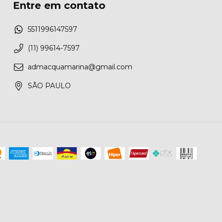
Entre em contato
5511996147597
(11) 99614-7597
admacquamarina@gmail.com
SÃO PAULO