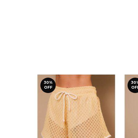
30
%
30
OFF
OF