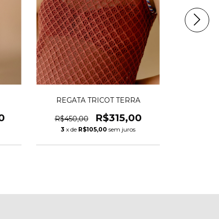
REGATA TRICOT TERRA
SHORT
0
R$315,00
R$450,00
R$448,
3
x de
R$105,00
sem juros
3
x de