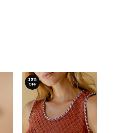
30
%
30
%
OFF
OFF