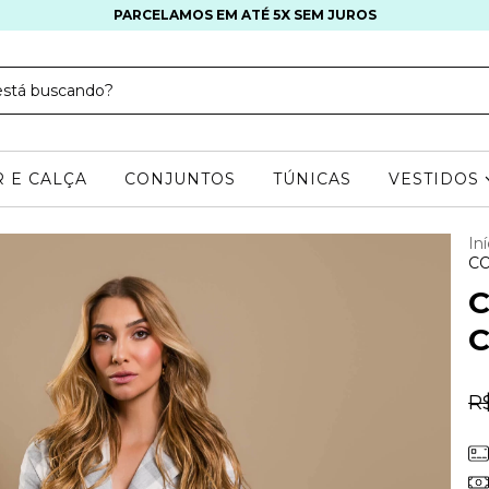
PARCELAMOS EM ATÉ 5X SEM JUROS
 E CALÇA
CONJUNTOS
TÚNICAS
VESTIDOS
Iní
CO
C
R