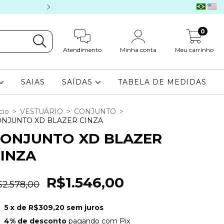
4% OFF PAGAMENTO
0
Atendimento
Minha conta
Meu carrinho
SAIAS
SAÍDAS
TABELA DE MEDIDAS
cio
>
VESTUÁRIO
>
CONJUNTO
>
NJUNTO XD BLAZER CINZA
CONJUNTO XD BLAZER
INZA
R$1.546,00
$2.578,00
5
x de
R$309,20
sem juros
4% de desconto
pagando com Pix