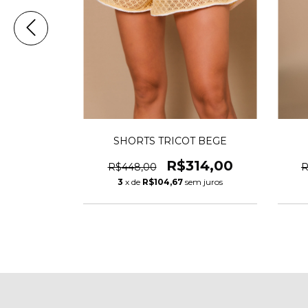
 BRANCO
SHORTS TRICOT BEGE
15,00
R$314,00
R$448,00
R
m juros
3
x de
R$104,67
sem juros