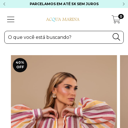
PARCELAMOS EM ATÉ 5X SEM JUROS
0
40
%
OFF