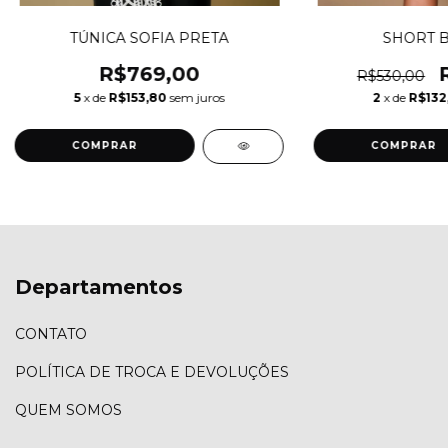
TÚNICA SOFIA PRETA
SHORT 
R$769,00
R$530,00
5
x de
R$153,80
sem juros
2
x de
R$132
COMPRAR
COMPRAR
Departamentos
CONTATO
POLÍTICA DE TROCA E DEVOLUÇÕES
QUEM SOMOS