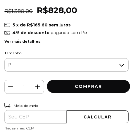
R$828,00
R$1.380,00
5
x de
R$165,60
sem juros
4% de desconto
pagando com Pix
Ver mais detalhes
Tamanho
ALTERAR CEP
Entregas para o CEP:
Meios de envio
CALCULAR
Não sei meu CEP